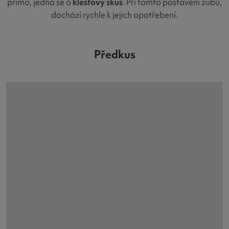
přímo, jedná se o
klešťový skus
. Při tomto postavení zubů,
dochází rychle k jejich opotřebení.
Předkus