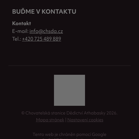
BUĎME V KONTAKTU
Kontakt
E-mail:
info@chsda.cz
Tel.:
+420 725 489 889
© Chovatelská stanice Dědictví Athabasky 2026.
Mapa stránek
|
Nastavení cookies
Tento web je chráněn pomocí Google