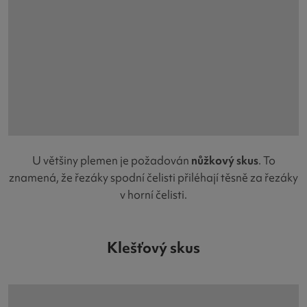
U většiny plemen je požadován
nůžkový skus
. To
znamená, že řezáky spodní čelisti přiléhají těsně za řezáky
v horní čelisti.
Klešťový skus