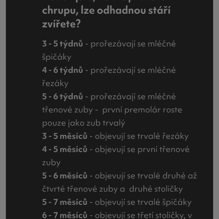
chrupu, lze odhadnou stáří
zvířete?
3 - 5 týdnů
- prořezávají se mléčné
špičáky
4 - 6 týdnů
- prořezávají se mléčné
řezáky
5 - 6 týdnů
- prořezávají se mléčné
třenové zuby - první premolár roste
pouze jako zub trvalý
3 - 5 měsíců
- objevují se trvalé řezáky
4 - 5 měsíců
- objevují se první třenové
zuby
5 - 6 měsíců
- objevují se trvalé druhé až
čtvrté třenové zuby a druhé stoličky
5 - 7 měsíců
- objevují se trvalé špičáky
6 - 7 měsíců
- objevují se třetí stoličky, v