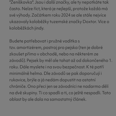
"Ženíškovka". Jsou i další značky, ale ty nepotkáte tak
často. Nelze říct, která je nejlepší, protože každá má
své výhody. Začátkem roku 2024 se ale stále nejvíce
ukazovaly koloběžky tuzemské značky Doxtor. Více o
koloběžkách jindy.
Budete potřebovat i pružné vodítko s
tzv. amortizérem, postroj pro pejska (ten je dobré
zkoušet přímo v obchodě, nebo na některém ze
závodů). Pejsek by měl ale tahat až od dokončeného 1.
roku. Dále myslete i na svou bezpečnost. K té patří
minimálně helma. Dle závodů se pak doporučují i
rukavice, brýle a já nedám dopustit na ostatní
chrániče. Ono přeci jen se závodníci ne nadarmo dělí
na dvě skupiny. Ti co spadli a ti, co ještě nespadli. Tato
oblast by ale dala na samostatný článek.