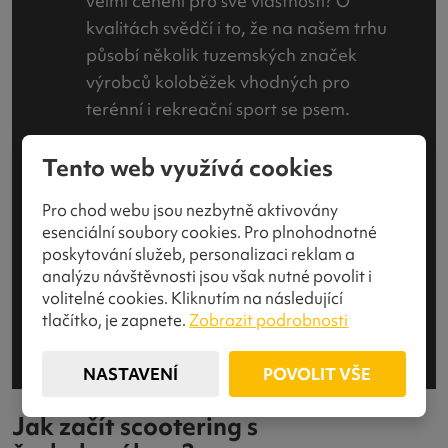
velmi ceněni pro své vlastnosti? O
kvalitách svědčí i to, že na našem trhu
působí několik tuzemských značek
výrobců koloběžek vhodných pro
terénní i rekreační sport se psem.
A
co
sportovní
výkony?
Tento web využívá cookies
Pro chod webu jsou nezbytně aktivovány
S postupným rozvojem tohoto sportu se
esenciální soubory cookies. Pro plnohodnotné
celkově zrychlují dojezdové časy a
poskytování služeb, personalizaci reklam a
nejlepší závodníci s jedním psem se
analýzu návštěvnosti jsou však nutné povolit i
často pohybují v rychlostech přes 30
volitelné cookies. Kliknutím na následující
km/h a v kategorii se dvěma psy pak
tlačítko, je zapnete.
Zobrazit podrobnosti
kolem 35 km/h.
NASTAVENÍ
POVOLIT VŠE
Jak začít scootering s