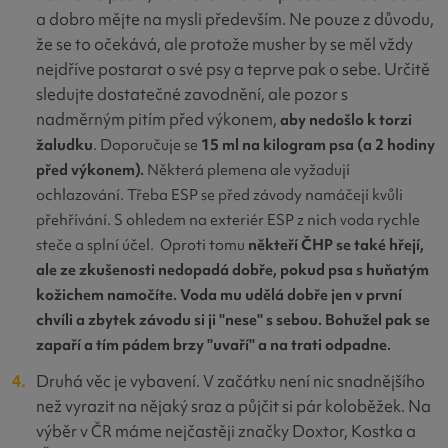
a dobro mějte na mysli především. Ne pouze z důvodu,
že se to očekává, ale protože musher by se měl vždy
nejdříve postarat o své psy a teprve pak o sebe. Určitě
sledujte dostatečné zavodnění, ale pozor s
nadměrným pitím před výkonem,
aby nedošlo k torzi
žaludku
. Doporučuje se
15 ml na kilogram psa (a 2 hodiny
před výkonem).
Některá plemena ale vyžadují
ochlazování. Třeba ESP se před závody namáčejí kvůli
přehřívání. S ohledem na exteriér ESP z nich voda rychle
steče a splní účel. Oproti tomu
někteří ČHP se také hřejí,
ale ze zkušenosti nedopadá dobře, pokud psa s huňatým
kožichem namočíte. Voda mu udělá dobře jen v první
chvíli a zbytek závodu si ji "nese" s sebou. Bohužel pak se
zapaří a tím pádem brzy "uvaří" a na trati odpadne.
Druhá věc je vybavení. V začátku není nic snadnějšího
než vyrazit na nějaký sraz a půjčit si pár koloběžek. Na
výběr v ČR máme nejčastěji značky Doxtor, Kostka a