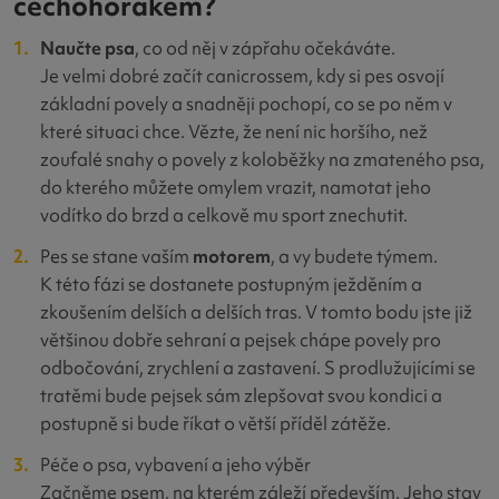
čechohorákem?
Naučte psa
, co od něj v zápřahu očekáváte.
Je velmi dobré začít canicrossem, kdy si pes osvojí
základní povely a snadněji pochopí, co se po něm v
které situaci chce. Vězte, že není nic horšího, než
zoufalé snahy o povely z koloběžky na zmateného psa,
do kterého můžete omylem vrazit, namotat jeho
vodítko do brzd a celkově mu sport znechutit.
Pes se stane vaším
motorem
, a vy budete týmem.
K této fázi se dostanete postupným ježděním a
zkoušením delších a delších tras. V tomto bodu jste již
většinou dobře sehraní a pejsek chápe povely pro
odbočování, zrychlení a zastavení. S prodlužujícími se
tratěmi bude pejsek sám zlepšovat svou kondici a
postupně si bude říkat o větší příděl zátěže.
Péče o psa, vybavení a jeho výběr
Začněme psem, na kterém záleží především. Jeho stav