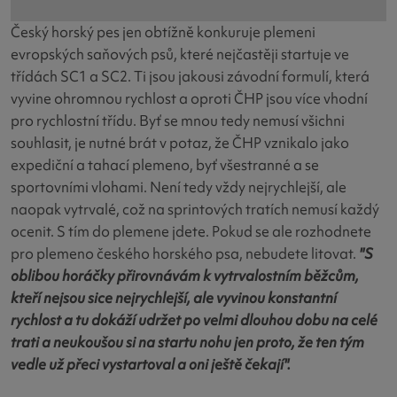
Český horský pes jen obtížně konkuruje plemeni
evropských saňových psů, které nejčastěji startuje ve
třídách SC1 a SC2. Ti jsou jakousi závodní formulí, která
vyvine ohromnou rychlost a oproti ČHP jsou více vhodní
pro rychlostní třídu. Byť se mnou tedy nemusí všichni
souhlasit, je nutné brát v potaz, že ČHP vznikalo jako
expediční a tahací plemeno, byť všestranné a se
sportovními vlohami. Není tedy vždy nejrychlejší, ale
naopak vytrvalé, což na sprintových tratích nemusí každý
ocenit. S tím do plemene jdete. Pokud se ale rozhodnete
pro plemeno českého horského psa, nebudete litovat.
"S
oblibou horáčky přirovnávám k vytrvalostním běžcům,
kteří nejsou sice nejrychlejší, ale vyvinou konstantní
rychlost a tu dokáží udržet po velmi dlouhou dobu na celé
trati a neukoušou si na startu nohu jen proto, že ten tým
vedle už přeci vystartoval a oni ještě čekají".