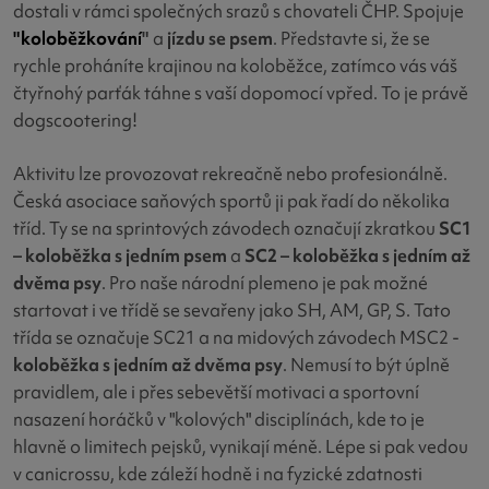
dostali v rámci společných srazů s chovateli ČHP. Spojuje
"koloběžkování
"
a
jízdu se psem
. Představte si, že se
rychle proháníte krajinou na koloběžce, zatímco vás váš
čtyřnohý parťák táhne s vaší dopomocí vpřed. To je právě
dogscootering!
Aktivitu lze provozovat rekreačně nebo profesionálně.
Česká asociace saňových sportů ji pak řadí do několika
tříd. Ty se na sprintových závodech označují zkratkou
SC1
– koloběžka s jedním psem
a
SC2 – koloběžka s jedním až
dvěma psy
. Pro naše národní plemeno je pak možné
startovat i ve třídě se sevařeny jako SH, AM, GP, S. Tato
třída se označuje SC21 a na midových závodech MSC2 -
koloběžka s jedním až dvěma psy
. Nemusí to být úplně
pravidlem, ale i přes sebevětší motivaci a sportovní
nasazení horáčků v "kolových" disciplínách, kde to je
hlavně o limitech pejsků, vynikají méně. Lépe si pak vedou
v canicrossu, kde záleží hodně i na fyzické zdatnosti