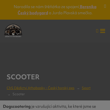
Narodila se nám štěňátka ze spojení
Berenika
Za
Český bodygard
a Jurda Plavská smečka.
lišt
up
Vyhle
Roz
me
SCOOTER
ChS Dědictví Athabasky - Český horský pes
Sport
Scooter
Dogscootering
je vzrušující aktivita, ke které jsme se