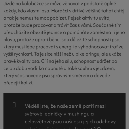
Jízdě na koloběžce se může věnovat v podstatě úplně
každý, kdo vlastní psa. Horáčci v drtivé většině tahat chtějí
a tak je nemusíte moc pobízet. Pejsek aktivitu uvítá,
protože bude pracovat a trávit čas s vámi. Současně tím
předcházíte obezitě jedince a pomáháte zaměstnat i jeho
hlavu, protože oproti běhu jsou důležité schopnosti psa,
který musí lépe pracovat s energií a vyhodnocovat trať ve
vyšší rychlosti. Ta je sice nižší než u bikejoringu, ale ukáže
pravé kvality psa. Cílí na jeho sílu, schopnost udržet po
celou dobu vodítko napnuté a také souhru s jezdcem,
který včas navede psa správným směrem a dovede
předejít kolizi.
Věděli jste, že naše země patří mezi
světové jedničky v mushingu a
celosvětově jsou naši psi i jejich odchovy