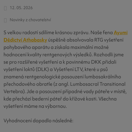
12. 05. 2026
Novinky z chovatelství
S velkou radostí sdílíme krásnou zprávu. Naše fena
Ayumi
Dědictví Athabasky
úspěšně absolvovala RTG vyšetření
pohybového aparátu a získala maximální možné
hodnocení kvality rentgenových výsledků. Rozhodli jsme
se pro rozšířené vyšetření a k povinnému DKK přidali
vyšetření loktů (DLK) a Vyšetření LTV, které u psů
znamená rentgenologické posouzení lumbosakrálního
přechodového obratle (z angl. Lumbosacral Transitional
Vertebra). Jde o posouzení případné vady páteře v místě,
kde přechází bederní páteř do křížové kosti. Všechna
vyšetření máme na výbornou.
Vyhodnocení dopadlo následně: