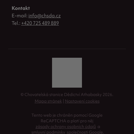
Kontakt
E-mail:
info@chsda.cz
Tel.:
+420 725 489 889
© Chovatelská stanice Dědictví Athabasky 2026.
Mapa stránek
|
Nastavení cookies
Tento web je chráněn pomocí Google
ReCAPTCHA a platí pro něj
zásady ochrany osobních údajů
a
smluvní podmínky
společnosti Google.