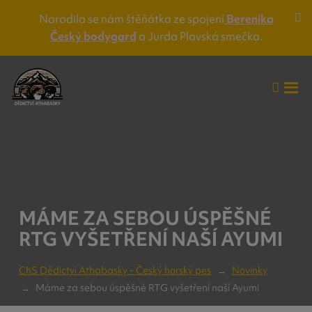
Narodila se nám štěňátka ze spojení
Berenika
Za
Český bodygard
a Jurda Plavská smečka.
lišt
up
Vyhle
Roz
me
MÁME ZA SEBOU ÚSPĚŠNÉ
RTG VYŠETŘENÍ NAŠÍ AYUMI
ChS Dědictví Athabasky - Český horský pes
Novinky
Máme za sebou úspěšné RTG vyšetření naší Ayumi