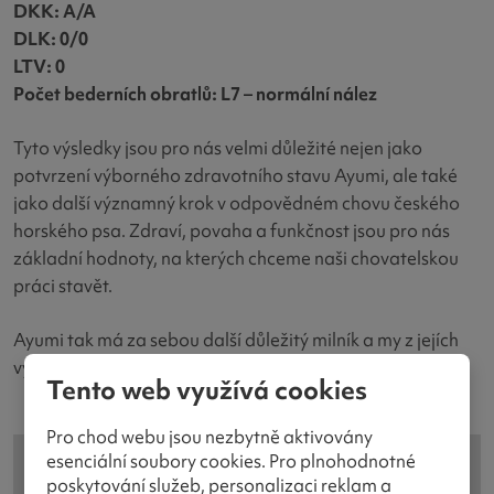
DKK: A/A
DLK: 0/0
LTV: 0
Počet bederních obratlů: L7 – normální nález
Tyto výsledky jsou pro nás velmi důležité nejen jako
potvrzení výborného zdravotního stavu Ayumi, ale také
jako další významný krok v odpovědném chovu českého
horského psa. Zdraví, povaha a funkčnost jsou pro nás
základní hodnoty, na kterých chceme naši chovatelskou
práci stavět.
Ayumi tak má za sebou další důležitý milník a my z jejích
výsledků máme opravdu velkou radost.
Tento web využívá cookies
Pro chod webu jsou nezbytně aktivovány
esenciální soubory cookies. Pro plnohodnotné
poskytování služeb, personalizaci reklam a