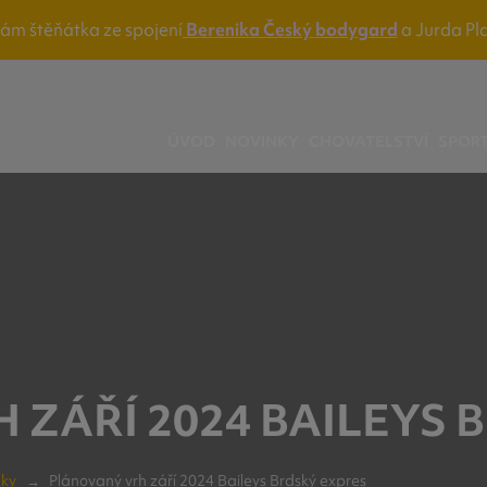
nám štěňátka ze spojení
Berenika Český bodygard
a Jurda Pl
ÚVOD
NOVINKY
CHOVATELSTVÍ
SPOR
ZÁŘÍ 2024 BAILEYS 
nky
Plánovaný vrh září 2024 Baileys Brdský expres