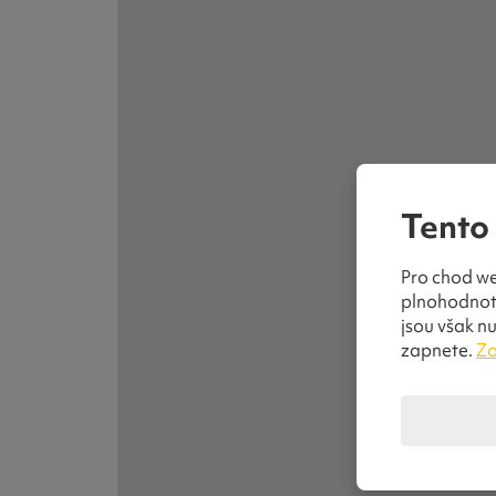
Tento
Pro chod we
plnohodnotn
jsou však nu
zapnete.
Zo