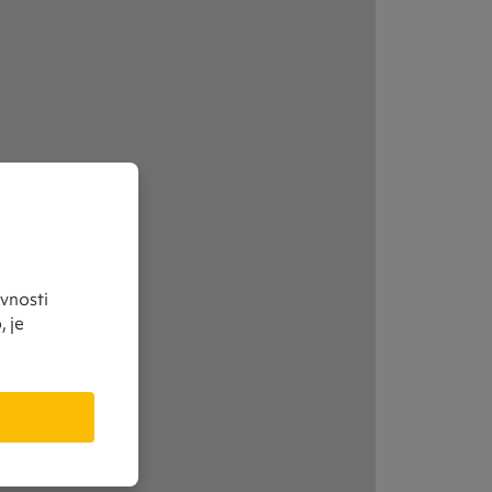
vnosti
, je