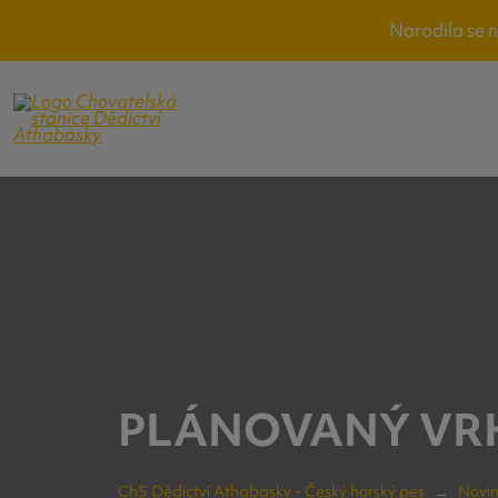
Narodila se 
PLÁNOVANÝ VRH 
ChS Dědictví Athabasky - Český horský pes
Novi