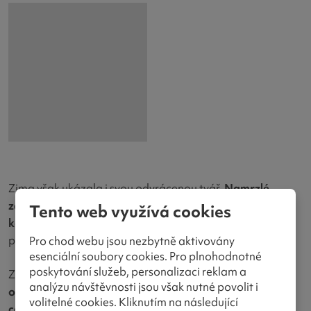
Zima však ukázala i svou odvrácenou tvář.
Namrzlé
zatáčky a vysoké rychlosti
potrápily především
týmy na
Tento web využívá cookies
kolech
– od koloběžek až po těžší káry. Zrádné úseky
prověřily zkušenosti i techniku jízdy.
Pro chod webu jsou nezbytně aktivovány
esenciální soubory cookies. Pro plnohodnotné
poskytování služeb, personalizaci reklam a
Z dvoudenního klání, kde se v rámci MČR
sčítaly časy z
analýzu návštěvnosti jsou však nutné povolit i
obou dnů
, jsme si nakonec odvezli
fantastické 2. místo v
volitelné cookies. Kliknutím na následující
canicrossu mužů
s
Berenikou
. O
pouhou jednu vteřinu