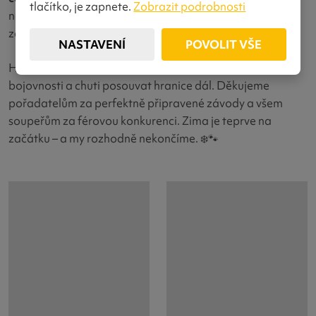
tlačítko, je zapnete.
Zobrazit podrobnosti
nám uniklo vítězství – výsledek, který nás mrzí i těší
zároveň a je velkou motivací do dalších závodů.
NASTAVENÍ
POVOLIT VŠE
Hradecký víkend byl pro nás potvrzením skvělé formy,
bojovnosti a chuti posouvat hranice dál. Děkujeme
pořadatelům za perfektně připravené závody a všem
soupeřům za férovou konkurenci. Zima je teprve na
začátku – a my rozhodně nekončíme. ❄️🐾