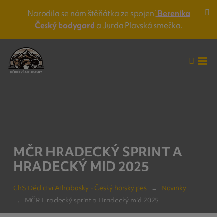
Narodila se nám štěňátka ze spojení
Berenika
Za
Český bodygard
a Jurda Plavská smečka.
lišt
up
Vyhle
Roz
me
MČR HRADECKÝ SPRINT A
HRADECKÝ MID 2025
ChS Dědictví Athabasky - Český horský pes
Novinky
MČR Hradecký sprint a Hradecký mid 2025