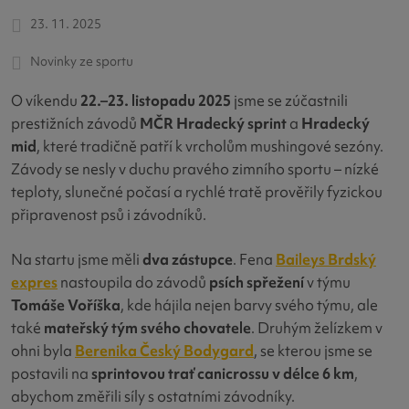
23. 11. 2025
Novinky ze sportu
O víkendu
22.–23. listopadu 2025
jsme se zúčastnili
prestižních závodů
MČR Hradecký sprint
a
Hradecký
mid
, které tradičně patří k vrcholům mushingové sezóny.
Závody se nesly v duchu pravého zimního sportu – nízké
teploty, slunečné počasí a rychlé tratě prověřily fyzickou
připravenost psů i závodníků.
Na startu jsme měli
dva zástupce
. Fena
Baileys Brdský
expres
nastoupila do závodů
psích spřežení
v týmu
Tomáše Voříška
, kde hájila nejen barvy svého týmu, ale
také
mateřský tým svého chovatele
. Druhým želízkem v
ohni byla
Berenika Český Bodygard
, se kterou jsme se
postavili na
sprintovou trať canicrossu v délce 6 km
,
abychom změřili síly s ostatními závodníky.