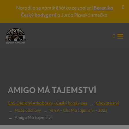
Narodila se nám štěňátka ze spojení
Berenika
Za
Český bodygard
a Jurda Plavská smečka.
lišt
up
Vyhle
Roz
me
AMIGO MÁ TAJEMSTVÍ
ChS Dědictví Athabasky - Český horský pes
Chovatelství
Naše odchovy
Vrh A - Chs Má tajemství - 2023
Amigo Má tajemství