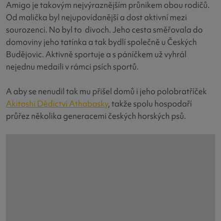
Amigo je takovým nejvýraznějším průnikem obou rodičů.
Od malička byl nejupovídanější a dost aktivní mezi
sourozenci. No byl to divoch. Jeho cesta směřovala do
domoviny jeho tatínka a tak bydlí společně u Českých
Budějovic. Aktivně sportuje a s páníčkem už vyhrál
nejednu medaili v rámci psích sportů.
A aby se nenudil tak mu přišel domů i jeho polobratříček
Akitoshi Dědictví Athabasky
, takže spolu hospodaří
průřez několika generacemi českých horských psů.